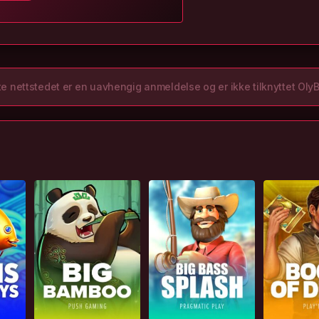
e nettstedet er en uavhengig anmeldelse og er ikke tilknyttet OlyBe