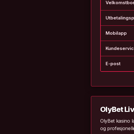
Velkomstbo
Utbetalings
Mobilapp
Kundeservi
E-post
OlyBet Li
OlyBet kasino la
og profesjonell