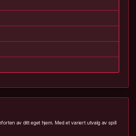
orten av ditt eget hjem. Med et variert utvalg av spill