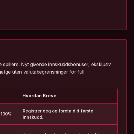
spillere. Nyt givende innskuddsbonuser, eksklusiv
ngelige uten valutabegrensninger for full
Hvordan Kreve
Registrer deg og foreta ditt første
l 100%
innskudd.