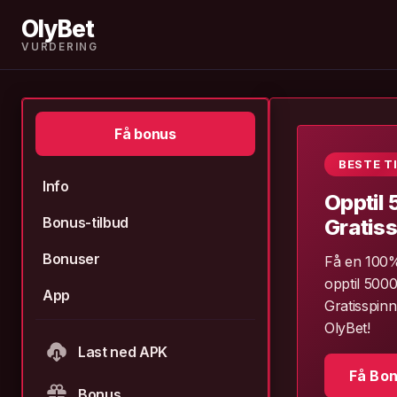
OlyBet
VURDERING
Få bonus
BESTE T
Info
Opptil
Bonus-tilbud
Gratis
Bonuser
Få en 100%
opptil 500
App
Gratisspinn
OlyBet!
Last ned APK
Få Bo
Bonus