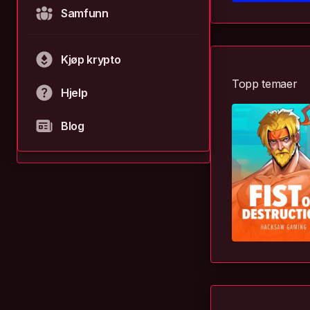
Samfunn
Kjøp krypto
Topp temaer
Hjelp
Blog