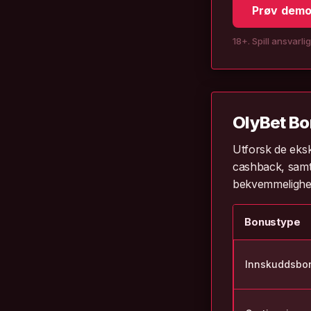
Prøv dem
18+. Spill ansvarlig
OlyBet Bo
Utforsk de eks
cashback, samt s
bekvemmelighe
Bonustype
Innskuddsbo