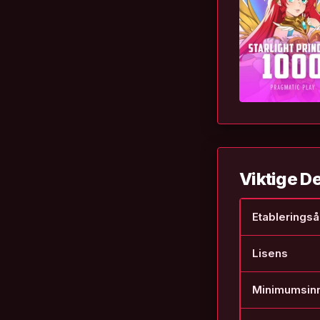
Viktige D
Etableringså
Lisens
Minimumsin